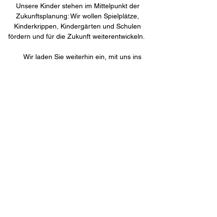
Unsere Kinder stehen im Mittelpunkt der
Zukunftsplanung: Wir wollen Spielplätze,
Kinderkrippen, Kindergärten und Schulen
fördern und für die Zukunft weiterentwickeln.
Wir laden Sie weiterhin ein, mit uns ins
Gespräch zu kommen und Ihre Ideen in die
Kommunalpolitik einzubringen.
Als Wählergemeinschaft der
Mitte, stehen wir für gute und
sinnvolle Anträge aus allen
Richtungen offen - sofern sie
der Stadt und ihren Bürgerinnen
und Bürger nützen.